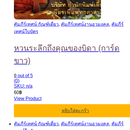
คัมภีร์เทศน์ กัณฑ์เดี่ยว
,
คัมภีร์เทศน์งานอวมงคล
,
คัมภีร์
เทศน์ใบบัตร
หวนระลึกถึงคุณของบิดา (การ์ด
ขาว)
0
out of 5
(0)
SKU: n/a
60
฿
View Product
หยิบใส่ตะกร้า
คัมภีร์เทศน์ กัณฑ์เดี่ยว
,
คัมภีร์เทศน์งานอวมงคล
,
คัมภีร์