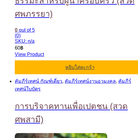
ธรรมะสำหรับผู้นำครอบครัว (สวด
ศพภรรยา)
0
out of 5
(0)
SKU: n/a
60
฿
View Product
หยิบใส่ตะกร้า
คัมภีร์เทศน์ กัณฑ์เดี่ยว
,
คัมภีร์เทศน์งานอวมงคล
,
คัมภีร์
เทศน์ใบบัตร
การบริจาคทานเพื่อเปตชน (สวด
ศพสามี)