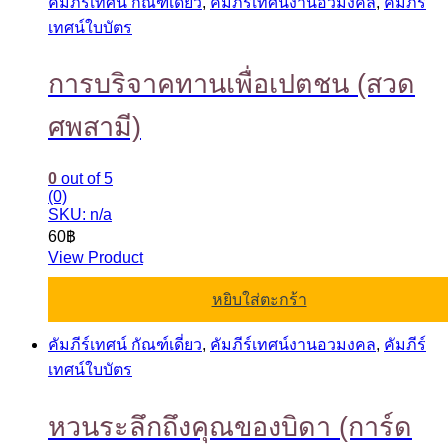
คัมภีร์เทศน์ กัณฑ์เดี่ยว
,
คัมภีร์เทศน์งานอวมงคล
,
คัมภีร์
เทศน์ใบบัตร
การบริจาคทานเพื่อเปตชน (สวด
ศพสามี)
0
out of 5
(0)
SKU: n/a
60
฿
View Product
หยิบใส่ตะกร้า
คัมภีร์เทศน์ กัณฑ์เดี่ยว
,
คัมภีร์เทศน์งานอวมงคล
,
คัมภีร์
เทศน์ใบบัตร
หวนระลึกถึงคุณของบิดา (การ์ด