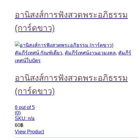
อานิสงส์การฟังสวดพระอภิธรรม
(การ์ดขาว)
คัมภีร์เทศน์ กัณฑ์เดี่ยว
,
คัมภีร์เทศน์งานอวมงคล
,
คัมภีร์
เทศน์ใบบัตร
อานิสงส์การฟังสวดพระอภิธรรม
(การ์ดขาว)
0
out of 5
(0)
SKU: n/a
60
฿
View Product