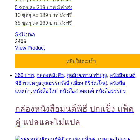
5 ชุดๆ ละ 219 บาท มีค่าส่ง
10 ชุดๆ ละ 189 บาท ส่งฟรี
35 ชุดๆ ละ 169 บาท ส่งฟรี
SKU: n/a
240
฿
View Product
หยิบใส่ตะกร้า
360 บาท
,
กล่องหนังสือ
,
ชุดสังฆทาน ทำบุญ
,
หนังสือมนต์
พิธี พระครูอรุณธรรมรังษี (เอี่ยม สิริวัณโณ)
,
หนังสือ
แนะนำ
,
หนังสือใหม่ หนังสือสวดมนต์ หนังสือธรรมะ
กล่องหนังสือมนต์พิธี ปกแข็ง แพ็ค
คู่ แปลและไม่แปล