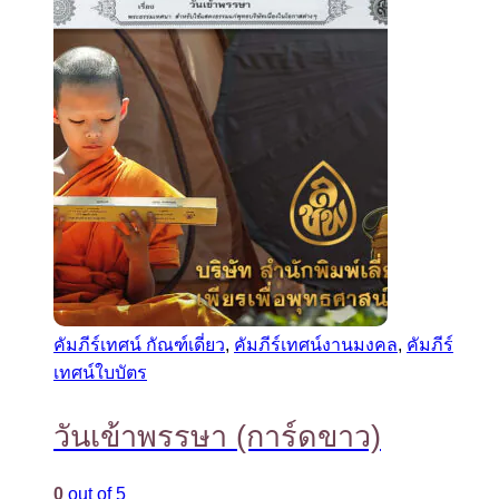
คัมภีร์เทศน์ กัณฑ์เดี่ยว
,
คัมภีร์เทศน์งานมงคล
,
คัมภีร์
เทศน์ใบบัตร
วันเข้าพรรษา (การ์ดขาว)
0
out of 5