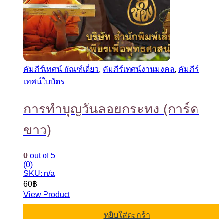
คัมภีร์เทศน์ กัณฑ์เดี่ยว
,
คัมภีร์เทศน์งานมงคล
,
คัมภีร์
เทศน์ใบบัตร
การทำบุญวันลอยกระทง (การ์ด
ขาว)
0
out of 5
(0)
SKU: n/a
60
฿
View Product
หยิบใส่ตะกร้า