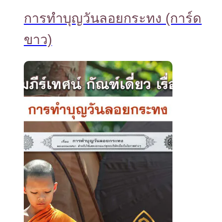
การทำบุญวันลอยกระทง (การ์ด
ขาว)