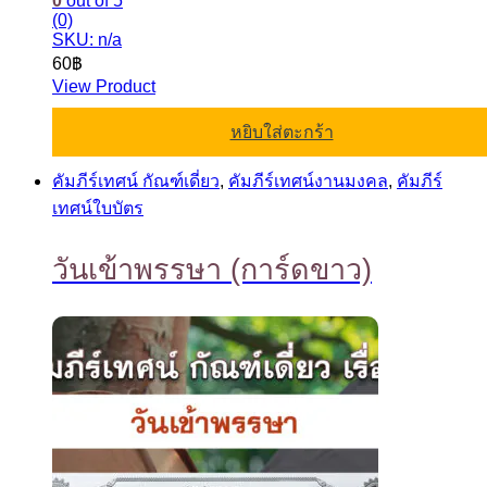
0
out of 5
(0)
SKU: n/a
60
฿
View Product
หยิบใส่ตะกร้า
คัมภีร์เทศน์ กัณฑ์เดี่ยว
,
คัมภีร์เทศน์งานมงคล
,
คัมภีร์
เทศน์ใบบัตร
วันเข้าพรรษา (การ์ดขาว)