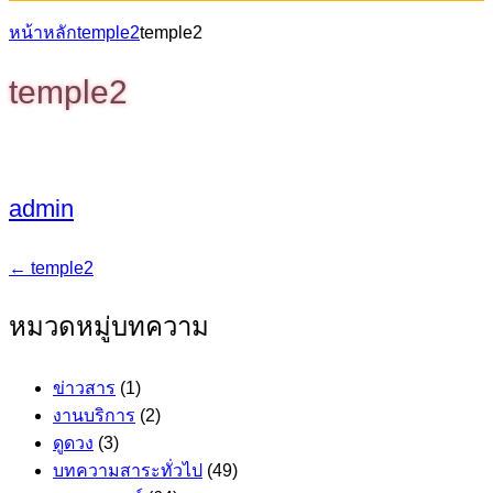
หน้าหลัก
temple2
temple2
temple2
admin
←
temple2
แนะแนว
หมวดหมู่บทความ
เรื่อง
ข่าวสาร
(1)
งานบริการ
(2)
ดูดวง
(3)
บทความสาระทั่วไป
(49)