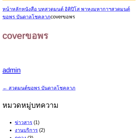
หน้าหลัก
หนังสือ บทสวดมนต์ อิติปิโส พาหุงมหากาฯ
สวดมนต์
ขอพร บันดาลโชคลาภ
coverขอพร
coverขอพร
admin
←
สวดมนต์ขอพร บันดาลโชคลาภ
แนะแนว
เรื่อง
หมวดหมู่บทความ
ข่าวสาร
(1)
งานบริการ
(2)
ดูดวง
(3)