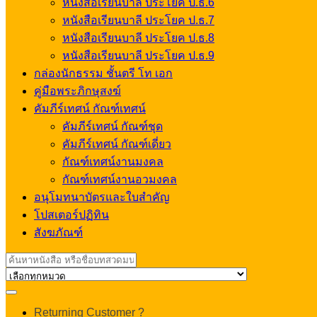
หนังสือเรียนบาลี ประโยค ป.ธ.6
หนังสือเรียนบาลี ประโยค ป.ธ.7
หนังสือเรียนบาลี ประโยค ป.ธ.8
หนังสือเรียนบาลี ประโยค ป.ธ.9
กล่องนักธรรม ชั้นตรี โท เอก
คู่มือพระภิกษุสงฆ์
คัมภีร์เทศน์ กัณฑ์เทศน์
คัมภีร์เทศน์ กัณฑ์ชุด
คัมภีร์เทศน์ กัณฑ์เดี่ยว
กัณฑ์เทศน์งานมงคล
กัณฑ์เทศน์งานอวมงคล
อนุโมทนาบัตรและใบสำคัญ
โปสเตอร์ปฏิทิน
สังฆภัณฑ์
Search
for:
My
Returning Customer ?