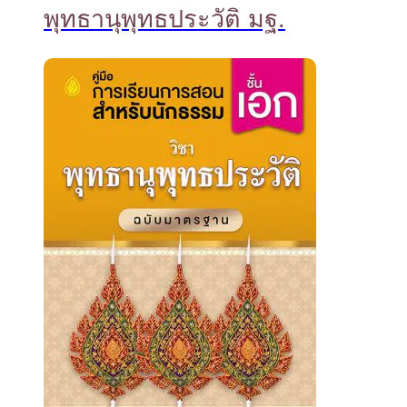
พุทธานุพุทธประวัติ มฐ.