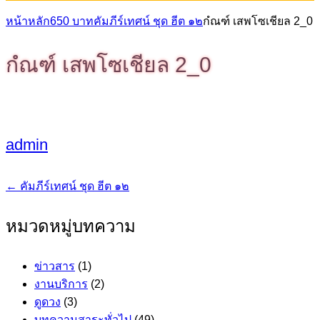
หน้าหลัก
650 บาท
คัมภีร์เทศน์ ชุด ฮีต ๑๒
กํณฑ์ เสพโซเชียล 2_0
กํณฑ์ เสพโซเชียล 2_0
admin
←
คัมภีร์เทศน์ ชุด ฮีต ๑๒
แนะแนว
เรื่อง
หมวดหมู่บทความ
ข่าวสาร
(1)
งานบริการ
(2)
ดูดวง
(3)
บทความสาระทั่วไป
(49)