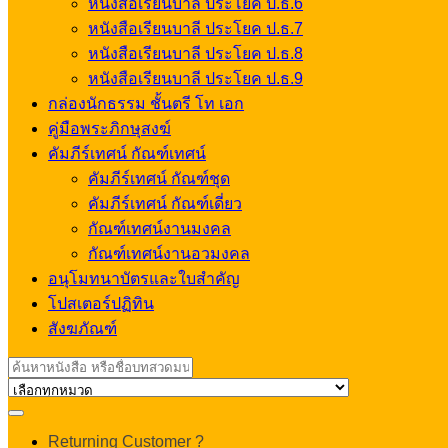
หนังสือเรียนบาลี ประโยค ป.ธ.6
หนังสือเรียนบาลี ประโยค ป.ธ.7
หนังสือเรียนบาลี ประโยค ป.ธ.8
หนังสือเรียนบาลี ประโยค ป.ธ.9
กล่องนักธรรม ชั้นตรี โท เอก
คู่มือพระภิกษุสงฆ์
คัมภีร์เทศน์ กัณฑ์เทศน์
คัมภีร์เทศน์ กัณฑ์ชุด
คัมภีร์เทศน์ กัณฑ์เดี่ยว
กัณฑ์เทศน์งานมงคล
กัณฑ์เทศน์งานอวมงคล
อนุโมทนาบัตรและใบสำคัญ
โปสเตอร์ปฏิทิน
สังฆภัณฑ์
Search
for:
My
Returning Customer ?