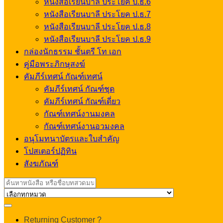
หนังสือเรียนบาลี ประโยค ป.ธ.6
หนังสือเรียนบาลี ประโยค ป.ธ.7
หนังสือเรียนบาลี ประโยค ป.ธ.8
หนังสือเรียนบาลี ประโยค ป.ธ.9
กล่องนักธรรม ชั้นตรี โท เอก
คู่มือพระภิกษุสงฆ์
คัมภีร์เทศน์ กัณฑ์เทศน์
คัมภีร์เทศน์ กัณฑ์ชุด
คัมภีร์เทศน์ กัณฑ์เดี่ยว
กัณฑ์เทศน์งานมงคล
กัณฑ์เทศน์งานอวมงคล
อนุโมทนาบัตรและใบสำคัญ
โปสเตอร์ปฏิทิน
สังฆภัณฑ์
Search
for:
My
Returning Customer ?