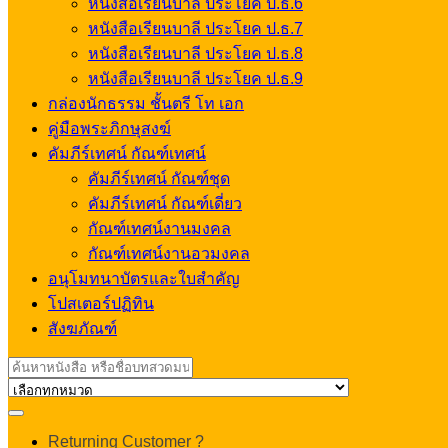
หนังสือเรียนบาลี ประโยค ป.ธ.6
หนังสือเรียนบาลี ประโยค ป.ธ.7
หนังสือเรียนบาลี ประโยค ป.ธ.8
หนังสือเรียนบาลี ประโยค ป.ธ.9
กล่องนักธรรม ชั้นตรี โท เอก
คู่มือพระภิกษุสงฆ์
คัมภีร์เทศน์ กัณฑ์เทศน์
คัมภีร์เทศน์ กัณฑ์ชุด
คัมภีร์เทศน์ กัณฑ์เดี่ยว
กัณฑ์เทศน์งานมงคล
กัณฑ์เทศน์งานอวมงคล
อนุโมทนาบัตรและใบสำคัญ
โปสเตอร์ปฏิทิน
สังฆภัณฑ์
Search
for:
My
Returning Customer ?