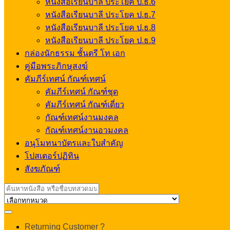
หนังสือเรียนบาลี ประโยค ป.ธ.6
หนังสือเรียนบาลี ประโยค ป.ธ.7
หนังสือเรียนบาลี ประโยค ป.ธ.8
หนังสือเรียนบาลี ประโยค ป.ธ.9
กล่องนักธรรม ชั้นตรี โท เอก
คู่มือพระภิกษุสงฆ์
คัมภีร์เทศน์ กัณฑ์เทศน์
คัมภีร์เทศน์ กัณฑ์ชุด
คัมภีร์เทศน์ กัณฑ์เดี่ยว
กัณฑ์เทศน์งานมงคล
กัณฑ์เทศน์งานอวมงคล
อนุโมทนาบัตรและใบสำคัญ
โปสเตอร์ปฏิทิน
สังฆภัณฑ์
Search
for:
My
Returning Customer ?