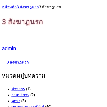
หน้าหลัก
3 สังฆาฎนรก
3 สังฆาฎนรก
3 สังฆาฎนรก
admin
←
3 สังฆาฎนรก
แนะแนว
เรื่อง
หมวดหมู่บทความ
ข่าวสาร
(1)
งานบริการ
(2)
ดูดวง
(3)
บทความสาระทั่วไป
(49)