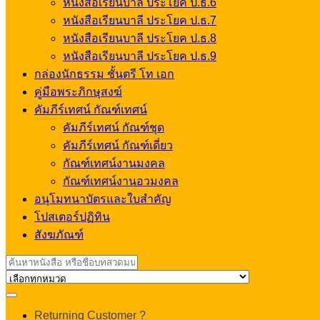
หนังสือเรียนบาลี ประโยค ป.ธ.6
หนังสือเรียนบาลี ประโยค ป.ธ.7
หนังสือเรียนบาลี ประโยค ป.ธ.8
หนังสือเรียนบาลี ประโยค ป.ธ.9
กล่องนักธรรม ชั้นตรี โท เอก
คู่มือพระภิกษุสงฆ์
คัมภีร์เทศน์ กัณฑ์เทศน์
คัมภีร์เทศน์ กัณฑ์ชุด
คัมภีร์เทศน์ กัณฑ์เดี่ยว
กัณฑ์เทศน์งานมงคล
กัณฑ์เทศน์งานอวมงคล
อนุโมทนาบัตรและใบสำคัญ
โปสเตอร์ปฏิทิน
สังฆภัณฑ์
Search
for:
My
Returning Customer ?