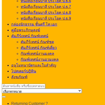
หนังสือเรียนบาลี ประโยค ป.ธ.6
หนังสือเรียนบาลี ประโยค ป.ธ.7
หนังสือเรียนบาลี ประโยค ป.ธ.8
หนังสือเรียนบาลี ประโยค ป.ธ.9
กล่องนักธรรม ชั้นตรี โท เอก
คู่มือพระภิกษุสงฆ์
คัมภีร์เทศน์ กัณฑ์เทศน์
คัมภีร์เทศน์ กัณฑ์ชุด
คัมภีร์เทศน์ กัณฑ์เดี่ยว
กัณฑ์เทศน์งานมงคล
กัณฑ์เทศน์งานอวมงคล
อนุโมทนาบัตรและใบสำคัญ
โปสเตอร์ปฏิทิน
สังฆภัณฑ์
Search
for:
My
Returning Customer ?