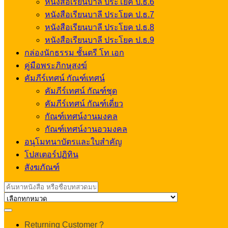
หนังสือเรียนบาลี ประโยค ป.ธ.6
หนังสือเรียนบาลี ประโยค ป.ธ.7
หนังสือเรียนบาลี ประโยค ป.ธ.8
หนังสือเรียนบาลี ประโยค ป.ธ.9
กล่องนักธรรม ชั้นตรี โท เอก
คู่มือพระภิกษุสงฆ์
คัมภีร์เทศน์ กัณฑ์เทศน์
คัมภีร์เทศน์ กัณฑ์ชุด
คัมภีร์เทศน์ กัณฑ์เดี่ยว
กัณฑ์เทศน์งานมงคล
กัณฑ์เทศน์งานอวมงคล
อนุโมทนาบัตรและใบสำคัญ
โปสเตอร์ปฏิทิน
สังฆภัณฑ์
Search
for:
My
Returning Customer ?