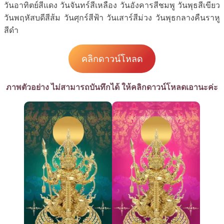
วันอาทิตย์สีแดง วันจันทร์สีเหลือง วันอังคารสีชมพู วันพุธสีเขียว
วันพฤหัสบดีสีส้ม วันศุกร์สีฟ้า วันเสาร์สีม่วง วันพุธกลางคืนราหู
สีดำ
คลิกดาวน์โหลด
ภาพตัวอย่าง ไม่สามารถบันทึกได้ ให้คลิกดาวน์โหลดเอานะค่ะ