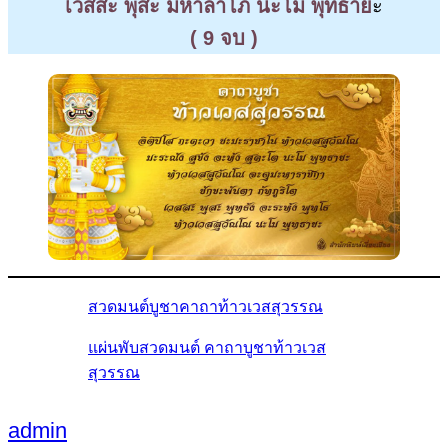
เวสสะ พุสะ มหาลาโภ นะโม พุทธาย
ะ
( 9 จบ )
สวดมนต์บูชาคาถาท้าวเวสสุวรรณ
แผ่นพับสวดมนต์ คาถาบูชาท้าวเวส
สุวรรณ
admin