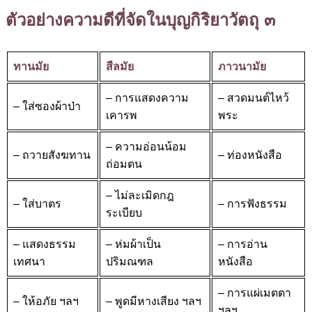
ตัวอย่างความดีที่จัดในบุญกิริยาวัตถุ ๓
ทานมัย
สีลมัย
ภาวนามัย
– การแสดงความ
– สวดมนต์ไหว้
– ใส่ซองผ้าป่า
เคารพ
พระ
– ความอ่อนน้อม
– ถวายสังฆทาน
– ท่องหนังสือ
ถ่อมตน
– ไม่ละเมิดกฎ
– ใส่บาตร
– การฟังธรรม
ระเบียบ
– แสดงธรรม
– ห่มผ้าเป็น
– การอ่าน
เทศนา
ปริมณฑล
หนังสือ
– การแผ่เมตตา
– ให้อภัย ฯลฯ
– พูดมีหางเสียง ฯลฯ
ฯลฯ