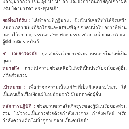
มีอายุมากกว่า เช่น ลุง ป้า น้า อา และยิ่งกว่าตนด้วยคุณความดี
เช่น บิดามารดา พระพุทธเจ้า
ผลที่จะได้รับ :
ได้ทำลายทิฏฐิมานะ ซึ่งเป็นกิเลสที่ทำให้จิตเศร้า
หมอง กลายเป็นที่รักใคร่และสรรเสริญของคนทั่วไป อย่างที่ท่าน
กล่าวไว้ว่า อายุ วรรณะ สุขะ พละ ธรรม ๔ อย่างนี้ ย่อมเจริญแก่
ผู้ที่มีปกติกราบไหว้
๕. เวยยาวัจจมัย
บุญสำเร็จด้วยการช่วยขวนขวายในกิจที่เป็น
กุศล
หมายถึง
การให้ความช่วยเหลือในกิจที่เป็นประโยชน์ของผู้อื่น
หรือส่วนรวม
เป้าหมาย :
เพื่อกำจัดความเห็นแก่ตัวที่เป็นกิเลสสายโลภะ ให้
เป็นคนเอื้อเฟื้อเผื่อแผ่ โอบอ้อมอารี มีเมตตาต่อผู้อื่น
หลักการปฏิบัติ :
ช่วยขวนขวายในกิจธุระของผู้อื่นหรือของส่วน
รวม ไม่ว่าจะเป็นการช่วยด้วยกำลังแรงกาย กำลังทรัพย์ หรือ
กำลังความคิด ไม่นิ่งดูดายกลายเป็นคนใจดำ