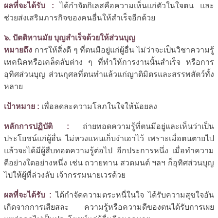
ผลที่จะได้รับ :
ได้กำจัดกิเลสคือความเห็นแก่ตัวในใจตน และ
ช่วยส่งเสริมภารกิจของคนอื่นให้สำเร็จอีกด้วย
๖. ปัตติทานมัย บุญสำเร็จด้วยให้ส่วนบุญ
หมายถึง
การให้สิ่งดี ๆ ที่ตนมีอยู่แก่ผู้อื่น ไม่ว่าจะเป็นวิชาความรู้
เทคนิคหรือเคล็ดลับต่าง ๆ ที่ทำให้การงานนั้นสำเร็จ หรือการ
อุทิศส่วนบุญ ส่วนกุศลที่ตนทำแล้วแก่ญาติมิตรและสรรพสัตว์ทั้ง
หลาย
เป้าหมาย :
เพื่อลดละความโลภในใจให้น้อยลง
หลักการปฏิบัติ :
ถ่ายทอดความรู้ที่ตนมีอยู่และเห็นว่าเป็น
ประโยชน์แก่ผู้อื่น ไม่หวงแหนเก็บงำเอาไว้ เพราะเมื่อตนตายไป
แล้วจะได้มีผู้สืบทอดความรู้ต่อไป อีกประการหนึ่ง เมื่อทำความ
ดีอย่างใดอย่างหนึ่ง เช่น ถวายทาน สวดมนต์ ฯลฯ ก็อุทิศส่วนบุญ
ไปให้ผู้ที่ล่วงลับ เจ้ากรรมนายเวรด้วย
ผลที่จะได้รับ :
ได้กำจัดความตระหนี่ในใจ ได้รับความสุขใจอัน
เกิดจากการเสียสละ ความรู้หรือความดีของตนได้รับการเผย