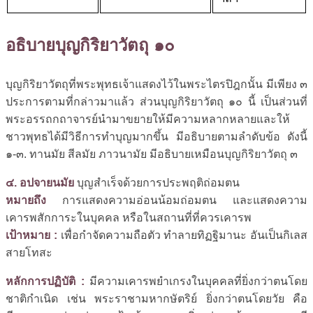
อธิบายบุญกิริยาวัตถุ ๑๐
บุญกิริยาวัตถุที่พระพุทธเจ้าแสดงไว้ในพระไตรปิฎกนั้น มีเพียง ๓
ประการตามที่กล่าวมาแล้ว ส่วนบุญกิริยาวัตถุ ๑๐ นี้ เป็นส่วนที่
พระอรรถกถาจารย์นำมาขยายให้มีความหลากหลายและให้
ชาวพุทธได้มีวิธีการทำบุญมากขึ้น มีอธิบายตามลำดับข้อ ดังนี้
๑-๓. ทานมัย สีลมัย ภาวนามัย มีอธิบายเหมือนบุญกิริยาวัตถุ ๓
๔. อปจายนมัย
บุญสำเร็จด้วยการประพฤติถ่อมตน
หมายถึง
การแสดงความอ่อนน้อมถ่อมตน และแสดงความ
เคารพสักการะในบุคคล หรือในสถานที่ที่ควรเคารพ
เป้าหมาย :
เพื่อกำจัดความถือตัว ทำลายทิฏฐิมานะ อันเป็นกิเลส
สายโทสะ
หลักการปฏิบัติ :
มีความเคารพยำเกรงในบุคคลที่ยิ่งกว่าตนโดย
ชาติกำเนิด เช่น พระราชามหากษัตริย์ ยิ่งกว่าตนโดยวัย คือ