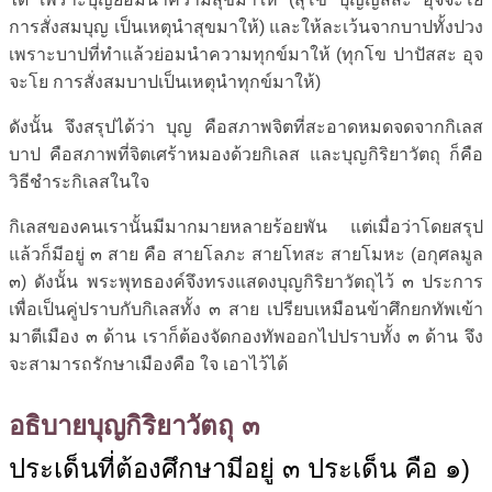
การสั่งสมบุญ เป็นเหตุนำสุขมาให้) และให้ละเว้นจากบาปทั้งปวง
เพราะบาปที่ทำแล้วย่อมนำความทุกข์มาให้ (ทุกโข ปาปัสสะ อุจ
จะโย การสั่งสมบาปเป็นเหตุนำทุกข์มาให้)
ดังนั้น จึงสรุปได้ว่า บุญ คือสภาพจิตที่สะอาดหมดจดจากกิเลส
บาป คือสภาพที่จิตเศร้าหมองด้วยกิเลส และบุญกิริยาวัตถุ ก็คือ
วิธีชำระกิเลสในใจ
กิเลสของคนเรานั้นมีมากมายหลายร้อยพัน แต่เมื่อว่าโดยสรุป
แล้วก็มีอยู่ ๓ สาย คือ สายโลภะ สายโทสะ สายโมหะ (อกุศลมูล
๓) ดังนั้น พระพุทธองค์จึงทรงแสดงบุญกิริยาวัตถุไว้ ๓ ประการ
เพื่อเป็นคู่ปราบกับกิเลสทั้ง ๓ สาย เปรียบเหมือนข้าศึกยกทัพเข้า
มาตีเมือง ๓ ด้าน เราก็ต้องจัดกองทัพออกไปปราบทั้ง ๓ ด้าน จึง
จะสามารถรักษาเมืองคือ ใจ เอาไว้ได้
อธิบายบุญกิริยาวัตถุ ๓
ประเด็นที่ต้องศึกษามีอยู่ ๓ ประเด็น คือ ๑)