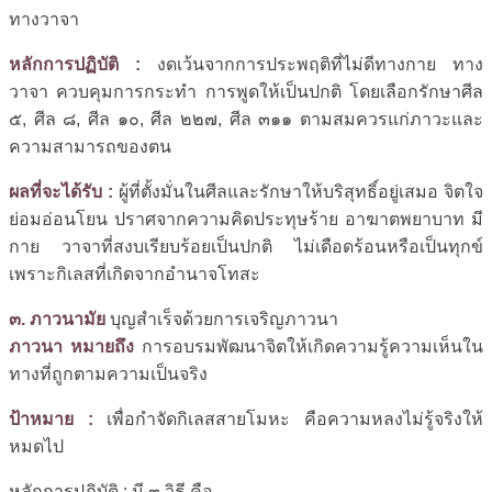
ทางวาจา
หลักการปฏิบัติ :
งดเว้นจากการประพฤติที่ไม่ดีทางกาย ทาง
วาจา ควบคุมการกระทำ การพูดให้เป็นปกติ โดยเลือกรักษาศีล
๕, ศีล ๘, ศีล ๑๐, ศีล ๒๒๗, ศีล ๓๑๑ ตามสมควรแก่ภาวะและ
ความสามารถของตน
ผลที่จะได้รับ :
ผู้ที่ตั้งมั่นในศีลและรักษาให้บริสุทธิ์อยู่เสมอ จิตใจ
ย่อมอ่อนโยน ปราศจากความคิดประทุษร้าย อาฆาตพยาบาท มี
กาย วาจาที่สงบเรียบร้อยเป็นปกติ ไม่เดือดร้อนหรือเป็นทุกข์
เพราะกิเลสที่เกิดจากอำนาจโทสะ
๓. ภาวนามัย
บุญสำเร็จด้วยการเจริญภาวนา
ภาวนา
หมายถึง
การอบรมพัฒนาจิตให้เกิดความรู้ความเห็นใน
ทางที่ถูกตามความเป็นจริง
ป้าหมาย :
เพื่อกำจัดกิเลสสายโมหะ คือความหลงไม่รู้จริงให้
หมดไป
หลักการปฏิบัติ : มี ๓ วิธี คือ