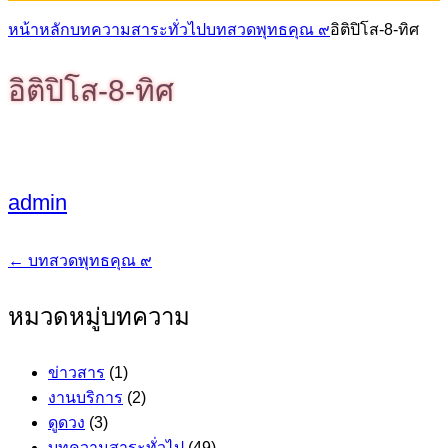
หน้าหลัก
บทความสาระทั่วไป
บทสวดพุทธคุณ ๙
อิติปิโส-8-ทิศ
อิติปิโส-8-ทิศ
admin
←
บทสวดพุทธคุณ ๙
แนะแนว
เรื่อง
หมวดหมู่บทความ
ข่าวสาร
(1)
งานบริการ
(2)
ดูดวง
(3)
บทความสาระทั่วไป
(49)