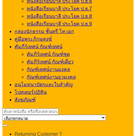
หนังสือเรียนบาลี ประโยค ป.ธ.6
หนังสือเรียนบาลี ประโยค ป.ธ.7
หนังสือเรียนบาลี ประโยค ป.ธ.8
หนังสือเรียนบาลี ประโยค ป.ธ.9
กล่องนักธรรม ชั้นตรี โท เอก
คู่มือพระภิกษุสงฆ์
คัมภีร์เทศน์ กัณฑ์เทศน์
คัมภีร์เทศน์ กัณฑ์ชุด
คัมภีร์เทศน์ กัณฑ์เดี่ยว
กัณฑ์เทศน์งานมงคล
กัณฑ์เทศน์งานอวมงคล
อนุโมทนาบัตรและใบสำคัญ
โปสเตอร์ปฏิทิน
สังฆภัณฑ์
Search
for:
My
Returning Customer ?