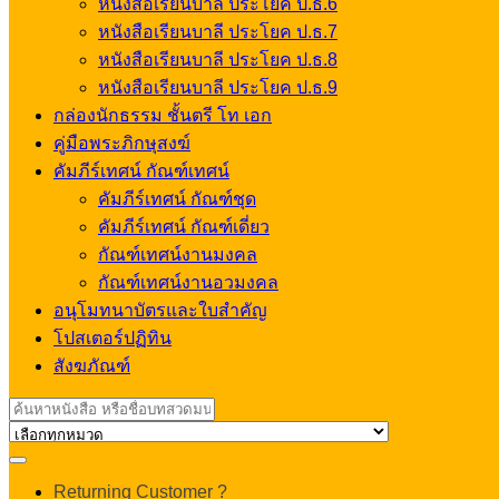
หนังสือเรียนบาลี ประโยค ป.ธ.6
หนังสือเรียนบาลี ประโยค ป.ธ.7
หนังสือเรียนบาลี ประโยค ป.ธ.8
หนังสือเรียนบาลี ประโยค ป.ธ.9
กล่องนักธรรม ชั้นตรี โท เอก
คู่มือพระภิกษุสงฆ์
คัมภีร์เทศน์ กัณฑ์เทศน์
คัมภีร์เทศน์ กัณฑ์ชุด
คัมภีร์เทศน์ กัณฑ์เดี่ยว
กัณฑ์เทศน์งานมงคล
กัณฑ์เทศน์งานอวมงคล
อนุโมทนาบัตรและใบสำคัญ
โปสเตอร์ปฏิทิน
สังฆภัณฑ์
Search
for:
My
Returning Customer ?