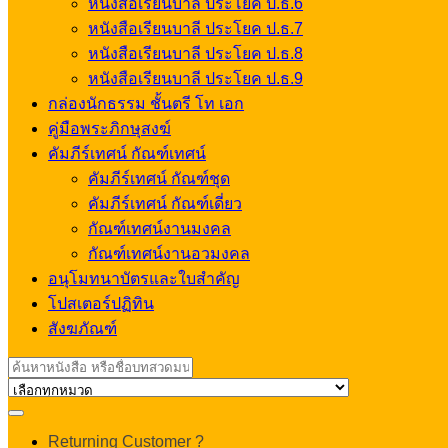
หนังสือเรียนบาลี ประโยค ป.ธ.6
หนังสือเรียนบาลี ประโยค ป.ธ.7
หนังสือเรียนบาลี ประโยค ป.ธ.8
หนังสือเรียนบาลี ประโยค ป.ธ.9
กล่องนักธรรม ชั้นตรี โท เอก
คู่มือพระภิกษุสงฆ์
คัมภีร์เทศน์ กัณฑ์เทศน์
คัมภีร์เทศน์ กัณฑ์ชุด
คัมภีร์เทศน์ กัณฑ์เดี่ยว
กัณฑ์เทศน์งานมงคล
กัณฑ์เทศน์งานอวมงคล
อนุโมทนาบัตรและใบสำคัญ
โปสเตอร์ปฏิทิน
สังฆภัณฑ์
Search
for:
My
Returning Customer ?