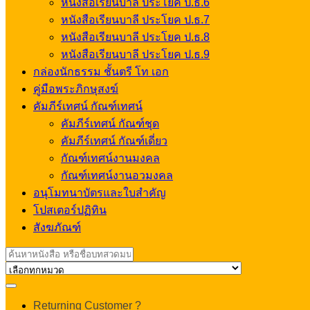
หนังสือเรียนบาลี ประโยค ป.ธ.6
หนังสือเรียนบาลี ประโยค ป.ธ.7
หนังสือเรียนบาลี ประโยค ป.ธ.8
หนังสือเรียนบาลี ประโยค ป.ธ.9
กล่องนักธรรม ชั้นตรี โท เอก
คู่มือพระภิกษุสงฆ์
คัมภีร์เทศน์ กัณฑ์เทศน์
คัมภีร์เทศน์ กัณฑ์ชุด
คัมภีร์เทศน์ กัณฑ์เดี่ยว
กัณฑ์เทศน์งานมงคล
กัณฑ์เทศน์งานอวมงคล
อนุโมทนาบัตรและใบสำคัญ
โปสเตอร์ปฏิทิน
สังฆภัณฑ์
Search
for:
My
Returning Customer ?