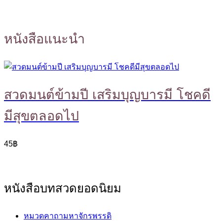
หนังสือแนะนำ
สวดมนต์ข้ามปี เสริมบุญบารมี โชคดี
มีสุขตลอดไป
45
฿
หนังสือบทสวดยอดนิยม
หมวดคาถามหาจักรพรรดิ