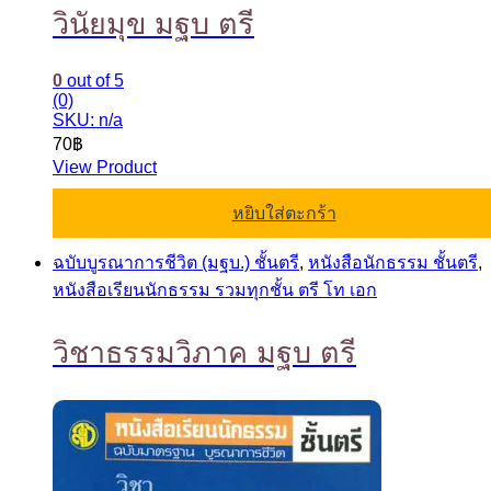
วินัยมุข มฐบ ตรี
0
out of 5
(0)
SKU: n/a
70
฿
View Product
หยิบใส่ตะกร้า
ฉบับบูรณาการชีวิต (มฐบ.) ชั้นตรี
,
หนังสือนักธรรม ชั้นตรี
,
หนังสือเรียนนักธรรม รวมทุกชั้น ตรี โท เอก
วิชาธรรมวิภาค มฐบ ตรี