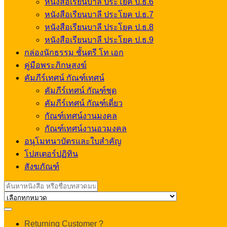
หนังสือเรียนบาลี ประโยค ป.ธ.6
หนังสือเรียนบาลี ประโยค ป.ธ.7
หนังสือเรียนบาลี ประโยค ป.ธ.8
หนังสือเรียนบาลี ประโยค ป.ธ.9
กล่องนักธรรม ชั้นตรี โท เอก
คู่มือพระภิกษุสงฆ์
คัมภีร์เทศน์ กัณฑ์เทศน์
คัมภีร์เทศน์ กัณฑ์ชุด
คัมภีร์เทศน์ กัณฑ์เดี่ยว
กัณฑ์เทศน์งานมงคล
กัณฑ์เทศน์งานอวมงคล
อนุโมทนาบัตรและใบสำคัญ
โปสเตอร์ปฏิทิน
สังฆภัณฑ์
Search
for:
My
Returning Customer ?