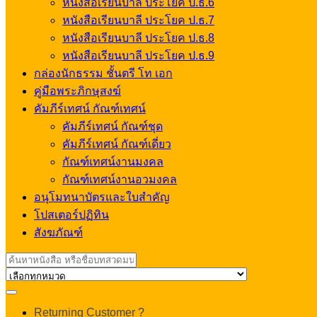
หนังสือเรียนบาลี ประโยค ป.ธ.6
หนังสือเรียนบาลี ประโยค ป.ธ.7
หนังสือเรียนบาลี ประโยค ป.ธ.8
หนังสือเรียนบาลี ประโยค ป.ธ.9
กล่องนักธรรม ชั้นตรี โท เอก
คู่มือพระภิกษุสงฆ์
คัมภีร์เทศน์ กัณฑ์เทศน์
คัมภีร์เทศน์ กัณฑ์ชุด
คัมภีร์เทศน์ กัณฑ์เดี่ยว
กัณฑ์เทศน์งานมงคล
กัณฑ์เทศน์งานอวมงคล
อนุโมทนาบัตรและใบสำคัญ
โปสเตอร์ปฏิทิน
สังฆภัณฑ์
Search
for:
My
Returning Customer ?