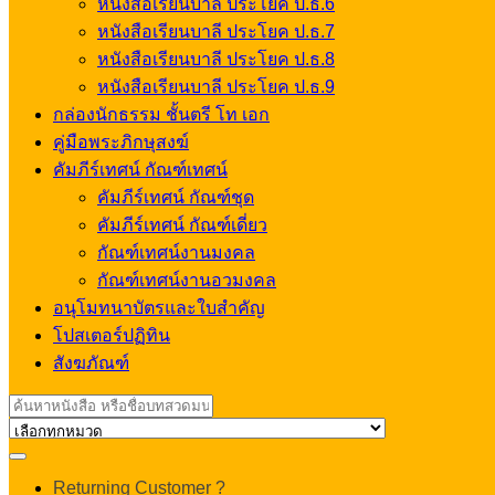
หนังสือเรียนบาลี ประโยค ป.ธ.6
หนังสือเรียนบาลี ประโยค ป.ธ.7
หนังสือเรียนบาลี ประโยค ป.ธ.8
หนังสือเรียนบาลี ประโยค ป.ธ.9
กล่องนักธรรม ชั้นตรี โท เอก
คู่มือพระภิกษุสงฆ์
คัมภีร์เทศน์ กัณฑ์เทศน์
คัมภีร์เทศน์ กัณฑ์ชุด
คัมภีร์เทศน์ กัณฑ์เดี่ยว
กัณฑ์เทศน์งานมงคล
กัณฑ์เทศน์งานอวมงคล
อนุโมทนาบัตรและใบสำคัญ
โปสเตอร์ปฏิทิน
สังฆภัณฑ์
Search
for:
My
Returning Customer ?