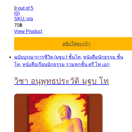
0
out of 5
(0)
SKU: n/a
70
฿
View Product
หยิบใส่ตะกร้า
ฉบับบูรณาการชีวิต (มฐบ.) ชั้นโท
,
หนังสือนักธรรม ชั้น
โท
,
หนังสือเรียนนักธรรม รวมทุกชั้น ตรี โท เอก
วิชา อนุพุทธประวัติ มฐบ โท