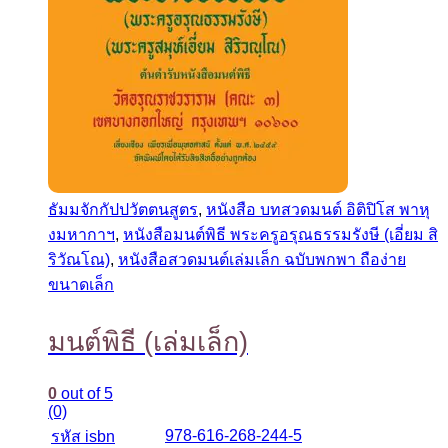
ธัมมจักกัปปวัตตนสูตร
,
หนังสือ บทสวดมนต์ อิติปิโส พาหุ
งมหากาฯ
,
หนังสือมนต์พิธี พระครูอรุณธรรมรังษี (เอี่ยม สิ
ริวัณโณ)
,
หนังสือสวดมนต์เล่มเล็ก ฉบับพกพา ถือง่าย
ขนาดเล็ก
มนต์พิธี (เล่มเล็ก)
0
out of 5
(0)
978-616-268-244-5
รหัส isbn