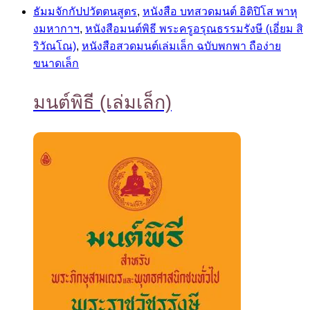
ธัมมจักกัปปวัตตนสูตร
,
หนังสือ บทสวดมนต์ อิติปิโส พาหุ
งมหากาฯ
,
หนังสือมนต์พิธี พระครูอรุณธรรมรังษี (เอี่ยม สิ
ริวัณโณ)
,
หนังสือสวดมนต์เล่มเล็ก ฉบับพกพา ถือง่าย
ขนาดเล็ก
มนต์พิธี (เล่มเล็ก)