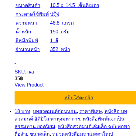
ขนาดสินค้า
10.5 x 14.5 เซ็นติเมตร
กระดาษใช้พิมพ์
ปรุ๊ฟ
ความหนา
48.8 แกรม
น้ำหนัก
150 กรัม
สีหมึกพิมพ์
1 สี
จำนวนหน้า
352 หน้า
SKU: n/a
35
฿
View Product
หยิบใส่ตะกร้า
18 บาท
,
บทสวดมนต์ก่อนนอน
,
ราคาพิเศษ
,
หนังสือ บท
สวดมนต์ อิติปิโส พาหุงมหากาฯ
,
หนังสือพิมพ์แจกเป็น
ธรรมทาน ยอดนิยม
,
หนังสือสวดมนต์เล่มเล็ก ฉบับพกพา
ถือง่าย ขนาดเล็ก
,
หมวดหนังสือมหาเมตตาใหญ่