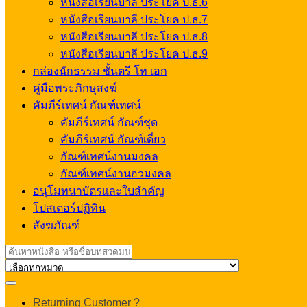
หนังสือเรียนบาลี ประโยค ป.ธ.6
หนังสือเรียนบาลี ประโยค ป.ธ.7
หนังสือเรียนบาลี ประโยค ป.ธ.8
หนังสือเรียนบาลี ประโยค ป.ธ.9
กล่องนักธรรม ชั้นตรี โท เอก
คู่มือพระภิกษุสงฆ์
คัมภีร์เทศน์ กัณฑ์เทศน์
คัมภีร์เทศน์ กัณฑ์ชุด
คัมภีร์เทศน์ กัณฑ์เดี่ยว
กัณฑ์เทศน์งานมงคล
กัณฑ์เทศน์งานอวมงคล
อนุโมทนาบัตรและใบสำคัญ
โปสเตอร์ปฏิทิน
สังฆภัณฑ์
Search
for:
My
Returning Customer ?