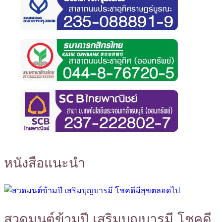
หนังสือแนะนำ
สวดมนต์ข้ามปี เสริมบุญบารมี โชคดี