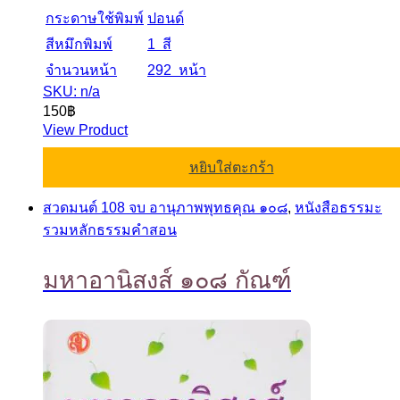
กระดาษใช้พิมพ์
ปอนด์
สีหมึกพิมพ์
1 สี
จำนวนหน้า
292 หน้า
SKU: n/a
150
฿
View Product
หยิบใส่ตะกร้า
สวดมนต์ 108 จบ อานุภาพพุทธคุณ ๑๐๘
,
หนังสือธรรมะ
รวมหลักธรรมคำสอน
มหาอานิสงส์ ๑๐๘ กัณฑ์