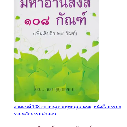
สวดมนต์ 108 จบ อานุภาพพุทธคุณ ๑๐๘
,
หนังสือธรรมะ
รวมหลักธรรมคำสอน