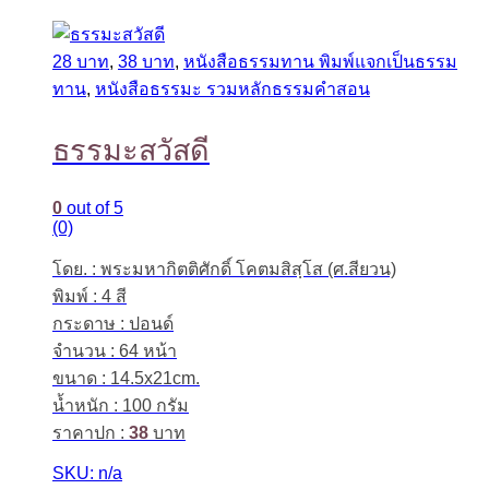
28 บาท
,
38 บาท
,
หนังสือธรรมทาน พิมพ์แจกเป็นธรรม
ทาน
,
หนังสือธรรมะ รวมหลักธรรมคำสอน
ธรรมะสวัสดี
0
out of 5
(0)
โดย. : พระมหากิตติศักดิ์ โคตมสิสฺโส (ศ.สียวน)
พิมพ์ : 4 สี
กระดาษ : ปอนด์
จำนวน : 64 หน้า
ขนาด : 14.5x21cm.
น้ำหนัก : 100 กรัม
ราคาปก :
38
บาท
SKU: n/a