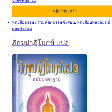
View Product
หยิบใส่ตะกร้า
หนังสือธรรมะ รวมหลักธรรมคำสอน
,
หนังสือบทสวดมนต์
และคำสอน
ภิกขุปาฏิโมกข์ แปล