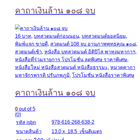
คาถาเงินล้าน ๑๐๘ จบ
16 บาท
,
บทสวดมนต์ก่อนนอน
,
บทสวดมนต์ยอดนิยม
,
พิมพ์แจก ขายดี
,
สวดมนต์ 108 จบ อานุภาพพุทธคุณ ๑๐๘
,
สวดมนต์เช้า
,
หนังสือ บทสวดมนต์ อิติปิโส พาหุงมหากาฯ
,
หนังสือที่ร่วมรายการ โปรโมชั่น ลดพิเศษ ราคาพิเศษ
,
หนังสือใหม่ หนังสือสวดมนต์ หนังสือธรรมะ
,
หมวดคาถา
มหาจักรพรรดิ ปรับภพภูมิ
,
โปรโมชั่น หนังสือราคาพิเศษ
คาถาเงินล้าน ๑๐๘ จบ
0
out of 5
(0)
978-616-268-638-2
รหัส isbn
ขนาดสินค้า
13.0 x 18.5 เซ็นติเมตร