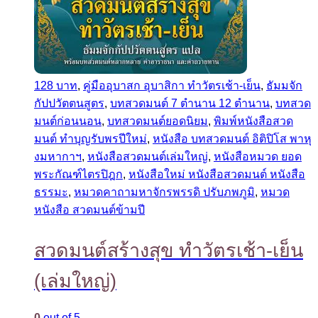
128 บาท
,
คู่มืออุบาสก อุบาสิกา ทำวัตรเช้า-เย็น
,
ธัมมจัก
กัปปวัตตนสูตร
,
บทสวดมนต์ 7 ตำนาน 12 ตำนาน
,
บทสวด
มนต์ก่อนนอน
,
บทสวดมนต์ยอดนิยม
,
พิมพ์หนังสือสวด
มนต์ ทำบุญรับพรปีใหม่
,
หนังสือ บทสวดมนต์ อิติปิโส พาหุ
งมหากาฯ
,
หนังสือสวดมนต์เล่มใหญ่
,
หนังสือหมวด ยอด
พระกัณฑ์ไตรปิฎก
,
หนังสือใหม่ หนังสือสวดมนต์ หนังสือ
ธรรมะ
,
หมวดคาถามหาจักรพรรดิ ปรับภพภูมิ
,
หมวด
หนังสือ สวดมนต์ข้ามปี
สวดมนต์สร้างสุข ทำวัตรเช้า-เย็น
(เล่มใหญ่)
0
out of 5