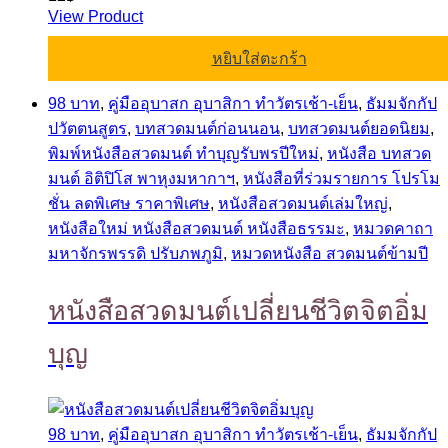
View Product
หยิบใส่ตะกร้า
98 บาท
,
คู่มืออุบาสก อุบาสิกา ทำวัตรเช้า-เย็น
,
ธัมมจักกัป
ปวัตตนสูตร
,
บทสวดมนต์ก่อนนอน
,
บทสวดมนต์ยอดนิยม
,
พิมพ์หนังสือสวดมนต์ ทำบุญรับพรปีใหม่
,
หนังสือ บทสวด
มนต์ อิติปิโส พาหุงมหากาฯ
,
หนังสือที่ร่วมรายการ โปรโม
ชั่น ลดพิเศษ ราคาพิเศษ
,
หนังสือสวดมนต์เล่มใหญ่
,
หนังสือใหม่ หนังสือสวดมนต์ หนังสือธรรมะ
,
หมวดคาถา
มหาจักรพรรดิ ปรับภพภูมิ
,
หมวดหนังสือ สวดมนต์ข้ามปี
หนังสือสวดมนต์เปลี่ยนชีวิตจิตอิ่ม
บุญ
98 บาท
,
คู่มืออุบาสก อุบาสิกา ทำวัตรเช้า-เย็น
,
ธัมมจักกัป