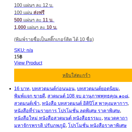
100 แผ่นๆ ละ 12 บ.
100 แผ่น
ส่งฟรี
500
แผ่นๆ ละ
11 บ.
1,000
แผ่นๆ ละ
10 บ.
(พิมพ์รายชื่อเป็นสติ๊กเกอร์ติด ได้ 10 ชื่อ)
SKU: n/a
15
฿
View Product
หยิบใส่ตะกร้า
16 บาท
,
บทสวดมนต์ก่อนนอน
,
บทสวดมนต์ยอดนิยม
,
พิมพ์แจก ขายดี
,
สวดมนต์ 108 จบ อานุภาพพุทธคุณ ๑๐๘
,
สวดมนต์เช้า
,
หนังสือ บทสวดมนต์ อิติปิโส พาหุงมหากาฯ
,
หนังสือที่ร่วมรายการ โปรโมชั่น ลดพิเศษ ราคาพิเศษ
,
หนังสือใหม่ หนังสือสวดมนต์ หนังสือธรรมะ
,
หมวดคาถา
มหาจักรพรรดิ ปรับภพภูมิ
,
โปรโมชั่น หนังสือราคาพิเศษ