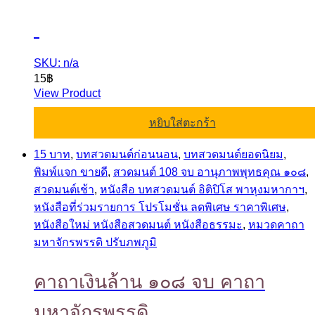
SKU: n/a
15
฿
View Product
หยิบใส่ตะกร้า
15 บาท
,
บทสวดมนต์ก่อนนอน
,
บทสวดมนต์ยอดนิยม
,
พิมพ์แจก ขายดี
,
สวดมนต์ 108 จบ อานุภาพพุทธคุณ ๑๐๘
,
สวดมนต์เช้า
,
หนังสือ บทสวดมนต์ อิติปิโส พาหุงมหากาฯ
,
หนังสือที่ร่วมรายการ โปรโมชั่น ลดพิเศษ ราคาพิเศษ
,
หนังสือใหม่ หนังสือสวดมนต์ หนังสือธรรมะ
,
หมวดคาถา
มหาจักรพรรดิ ปรับภพภูมิ
คาถาเงินล้าน ๑๐๘ จบ คาถา
มหาจักรพรรดิ