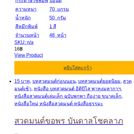
กระดาษใช้พิมพ์
ปอนด์
ความหนา
70 แกรม
น้ำหนัก
50 กรัม
สีหมึกพิมพ์
1 สี
จำนวนหน้า
48 หน้า
SKU: n/a
16
฿
View Product
หยิบใส่ตะกร้า
15 บาท
,
บทสวดมนต์ก่อนนอน
,
บทสวดมนต์ยอดนิยม
,
สวด
มนต์เช้า
,
หนังสือ บทสวดมนต์ อิติปิโส พาหุงมหากาฯ
,
หนังสือสวดมนต์เล่มเล็ก ฉบับพกพา ถือง่าย ขนาดเล็ก
,
หนังสือใหม่ หนังสือสวดมนต์ หนังสือธรรมะ
สวดมนต์ขอพร บันดาลโชคลาภ