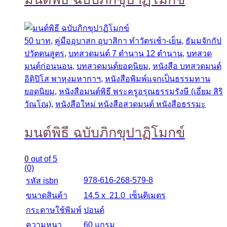
50 บาท
,
คู่มืออุบาสก อุบาสิกา ทำวัตรเช้า-เย็น
,
ธัมมจักกัป
ปวัตตนสูตร
,
บทสวดมนต์ 7 ตำนาน 12 ตำนาน
,
บทสวด
มนต์ก่อนนอน
,
บทสวดมนต์ยอดนิยม
,
หนังสือ บทสวดมนต์
อิติปิโส พาหุงมหากาฯ
,
หนังสือพิมพ์แจกเป็นธรรมทาน
ยอดนิยม
,
หนังสือมนต์พิธี พระครูอรุณธรรมรังษี (เอี่ยม สิริ
วัณโณ)
,
หนังสือใหม่ หนังสือสวดมนต์ หนังสือธรรมะ
มนต์พิธี ฉบับภิกขุปาฏิโมกข์
0
out of 5
(0)
978-616-268-579-8
รหัส isbn
ขนาดสินค้า
14.5 x 21.0 เซ็นติเมตร
กระดาษใช้พิมพ์
ปอนด์
ความหนา
60 แกรม