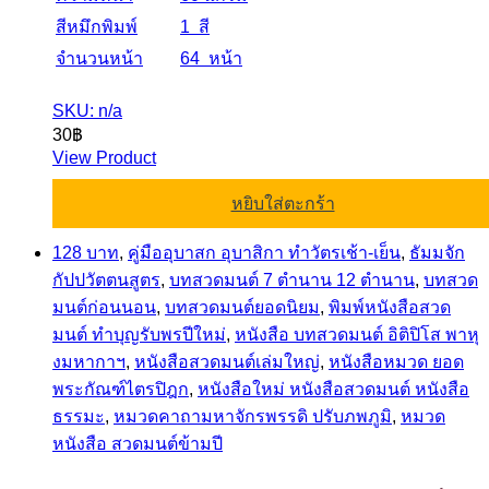
สีหมึกพิมพ์
1 สี
จำนวนหน้า
64 หน้า
SKU: n/a
30
฿
View Product
หยิบใส่ตะกร้า
128 บาท
,
คู่มืออุบาสก อุบาสิกา ทำวัตรเช้า-เย็น
,
ธัมมจัก
กัปปวัตตนสูตร
,
บทสวดมนต์ 7 ตำนาน 12 ตำนาน
,
บทสวด
มนต์ก่อนนอน
,
บทสวดมนต์ยอดนิยม
,
พิมพ์หนังสือสวด
มนต์ ทำบุญรับพรปีใหม่
,
หนังสือ บทสวดมนต์ อิติปิโส พาหุ
งมหากาฯ
,
หนังสือสวดมนต์เล่มใหญ่
,
หนังสือหมวด ยอด
พระกัณฑ์ไตรปิฎก
,
หนังสือใหม่ หนังสือสวดมนต์ หนังสือ
ธรรมะ
,
หมวดคาถามหาจักรพรรดิ ปรับภพภูมิ
,
หมวด
หนังสือ สวดมนต์ข้ามปี