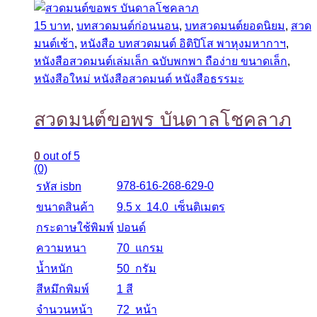
15 บาท
,
บทสวดมนต์ก่อนนอน
,
บทสวดมนต์ยอดนิยม
,
สวด
มนต์เช้า
,
หนังสือ บทสวดมนต์ อิติปิโส พาหุงมหากาฯ
,
หนังสือสวดมนต์เล่มเล็ก ฉบับพกพา ถือง่าย ขนาดเล็ก
,
หนังสือใหม่ หนังสือสวดมนต์ หนังสือธรรมะ
สวดมนต์ขอพร บันดาลโชคลาภ
0
out of 5
(0)
978-616-268-629-0
รหัส isbn
ขนาดสินค้า
9.5 x 14.0 เซ็นติเมตร
กระดาษใช้พิมพ์
ปอนด์
ความหนา
70 แกรม
น้ำหนัก
50 กรัม
สีหมึกพิมพ์
1 สี
จำนวนหน้า
72 หน้า