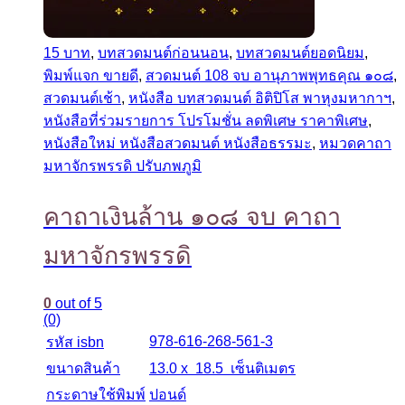
15 บาท
,
บทสวดมนต์ก่อนนอน
,
บทสวดมนต์ยอดนิยม
,
พิมพ์แจก ขายดี
,
สวดมนต์ 108 จบ อานุภาพพุทธคุณ ๑๐๘
,
สวดมนต์เช้า
,
หนังสือ บทสวดมนต์ อิติปิโส พาหุงมหากาฯ
,
หนังสือที่ร่วมรายการ โปรโมชั่น ลดพิเศษ ราคาพิเศษ
,
หนังสือใหม่ หนังสือสวดมนต์ หนังสือธรรมะ
,
หมวดคาถา
มหาจักรพรรดิ ปรับภพภูมิ
คาถาเงินล้าน ๑๐๘ จบ คาถา
มหาจักรพรรดิ
0
out of 5
(0)
978-616-268-561-3
รหัส isbn
ขนาดสินค้า
13.0 x 18.5 เซ็นติเมตร
กระดาษใช้พิมพ์
ปอนด์