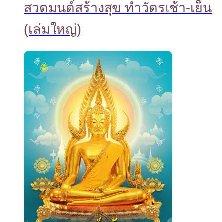
สวดมนต์สร้างสุข ทำวัตรเช้า-เย็น
(เล่มใหญ่)