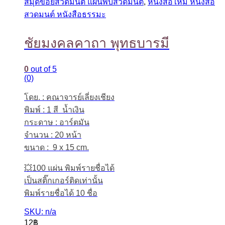
สมุดข่อยสวดมนต์ แผ่นพับสวดมนต์
,
หนังสือใหม่ หนังสือ
สวดมนต์ หนังสือธรรมะ
ชัยมงคลคาถา พุทธบารมี
0
out of 5
(0)
โดย. : คณาจารย์เลี่ยงเชียง
พิมพ์ : 1 สี น้ำเงิน
กระดาษ : อาร์ตมัน
จำนวน : 20 หน้า
ขนาด : 9 x 15 cm.
💥100 แผ่น พิมพ์รายชื่อได้
เป็นสติ๊กเกอร์ติดเท่านั้น
พิมพ์รายชื่อได้ 10 ชื่อ
SKU: n/a
12
฿