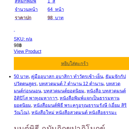
สีหมึกพิมพ์
1 สี
จำนวนหน้า
64 หน้า
ราคาปก
98
บาท
SKU: n/a
98
฿
View Product
หยิบใส่ตะกร้า
50 บาท
,
คู่มืออุบาสก อุบาสิกา ทำวัตรเช้า-เย็น
,
ธัมมจักกัป
ปวัตตนสูตร
,
บทสวดมนต์ 7 ตำนาน 12 ตำนาน
,
บทสวด
มนต์ก่อนนอน
,
บทสวดมนต์ยอดนิยม
,
หนังสือ บทสวดมนต์
อิติปิโส พาหุงมหากาฯ
,
หนังสือพิมพ์แจกเป็นธรรมทาน
ยอดนิยม
,
หนังสือมนต์พิธี พระครูอรุณธรรมรังษี (เอี่ยม สิริ
วัณโณ)
,
หนังสือใหม่ หนังสือสวดมนต์ หนังสือธรรมะ
มนต์พิธี ฉบับภิกขุปาฏิโมกข์