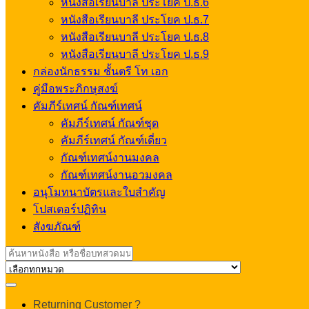
หนังสือเรียนบาลี ประโยค ป.ธ.6
หนังสือเรียนบาลี ประโยค ป.ธ.7
หนังสือเรียนบาลี ประโยค ป.ธ.8
หนังสือเรียนบาลี ประโยค ป.ธ.9
กล่องนักธรรม ชั้นตรี โท เอก
คู่มือพระภิกษุสงฆ์
คัมภีร์เทศน์ กัณฑ์เทศน์
คัมภีร์เทศน์ กัณฑ์ชุด
คัมภีร์เทศน์ กัณฑ์เดี่ยว
กัณฑ์เทศน์งานมงคล
กัณฑ์เทศน์งานอวมงคล
อนุโมทนาบัตรและใบสำคัญ
โปสเตอร์ปฏิทิน
สังฆภัณฑ์
Search
for:
My
Returning Customer ?