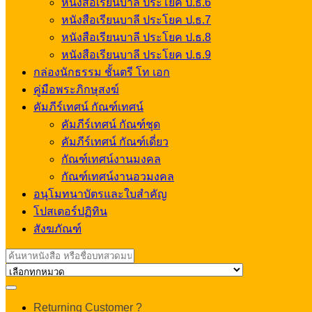
หนังสือเรียนบาลี ประโยค ป.ธ.6
หนังสือเรียนบาลี ประโยค ป.ธ.7
หนังสือเรียนบาลี ประโยค ป.ธ.8
หนังสือเรียนบาลี ประโยค ป.ธ.9
กล่องนักธรรม ชั้นตรี โท เอก
คู่มือพระภิกษุสงฆ์
คัมภีร์เทศน์ กัณฑ์เทศน์
คัมภีร์เทศน์ กัณฑ์ชุด
คัมภีร์เทศน์ กัณฑ์เดี่ยว
กัณฑ์เทศน์งานมงคล
กัณฑ์เทศน์งานอวมงคล
อนุโมทนาบัตรและใบสำคัญ
โปสเตอร์ปฏิทิน
สังฆภัณฑ์
Search
for:
My
Returning Customer ?