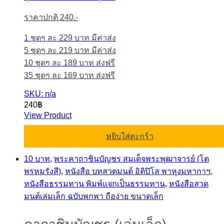
ราคาปกติ 240.-
1 ชุดๆ ละ 229 บาท มีค่าส่ง
5 ชุดๆ ละ 219 บาท มีค่าส่ง
10 ชุดๆ ละ 189 บาท ส่งฟรี
35 ชุดๆ ละ 169 บาท ส่งฟรี
SKU: n/a
240
฿
View Product
หยิบใส่ตะกร้า
10 บาท
,
พระคาถาชินบัญชร สมเด็จพระพุฒาจารย์ (โต
พรหมรังสี)
,
หนังสือ บทสวดมนต์ อิติปิโส พาหุงมหากาฯ
,
หนังสือธรรมทาน พิมพ์แจกเป็นธรรมทาน
,
หนังสือสวด
มนต์เล่มเล็ก ฉบับพกพา ถือง่าย ขนาดเล็ก