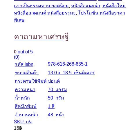
แจกเป็นธรรมทาน ยอดนิยม
,
หนังสือแนะนำ
,
หนังสือใหม่
หนังสือสวดมนต์ หนังสือธรรมะ
,
โปรโมชั่น หนังสือราคา
พิเศษ
คาถามหาเศรษฐี
0
out of 5
(0)
978-616-268-635-1
รหัส isbn
ขนาดสินค้า
13.0 x 18.5 เซ็นติเมตร
กระดาษใช้พิมพ์
ปอนด์
ความหนา
70 แกรม
น้ำหนัก
50 กรัม
สีหมึกพิมพ์
1 สี
จำนวนหน้า
48 หน้า
SKU: n/a
16
฿