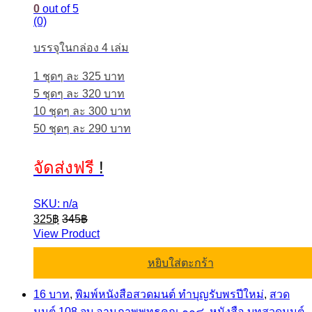
0
out of 5
(0)
บรรจุในกล่อง 4 เล่ม
1 ชุดๆ ละ 325 บาท
5 ชุดๆ ละ 320 บาท
10 ชุดๆ ละ 300 บาท
50 ชุดๆ ละ 290 บาท
จัดส่งฟรี
!
SKU: n/a
325
฿
345
฿
View Product
หยิบใส่ตะกร้า
16 บาท
,
พิมพ์หนังสือสวดมนต์ ทำบุญรับพรปีใหม่
,
สวด
มนต์ 108 จบ อานุภาพพุทธคุณ ๑๐๘
,
หนังสือ บทสวดมนต์