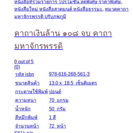
หนังสือที่ร่วมรายการ โปรโมชั่น ลดพิเศษ ราคาพิเศษ
,
หนังสือใหม่ หนังสือสวดมนต์ หนังสือธรรมะ
,
หมวดคาถา
มหาจักรพรรดิ ปรับภพภูมิ
คาถาเงินล้าน ๑๐๘ จบ คาถา
มหาจักรพรรดิ
0
out of 5
(0)
978-616-268-561-3
รหัส isbn
ขนาดสินค้า
13.0 x 18.5 เซ็นติเมตร
กระดาษใช้พิมพ์
ปอนด์
ความหนา
70 แกรม
น้ำหนัก
50 กรัม
สีหมึกพิมพ์
1 สี
จำนวนหน้า
72 หน้า