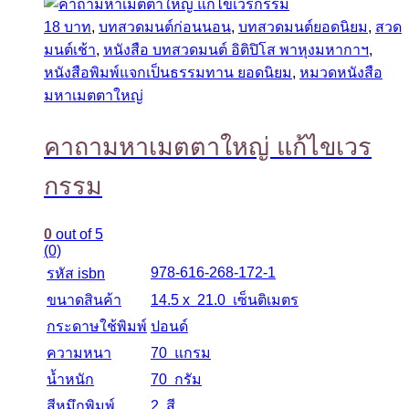
18 บาท
,
บทสวดมนต์ก่อนนอน
,
บทสวดมนต์ยอดนิยม
,
สวด
มนต์เช้า
,
หนังสือ บทสวดมนต์ อิติปิโส พาหุงมหากาฯ
,
หนังสือพิมพ์แจกเป็นธรรมทาน ยอดนิยม
,
หมวดหนังสือ
มหาเมตตาใหญ่
คาถามหาเมตตาใหญ่ แก้ไขเวร
กรรม
0
out of 5
(0)
978-616-268-172-1
รหัส isbn
ขนาดสินค้า
14.5 x 21.0 เซ็นติเมตร
กระดาษใช้พิมพ์
ปอนด์
ความหนา
70 แกรม
น้ำหนัก
70 กรัม
สีหมึกพิมพ์
2 สี