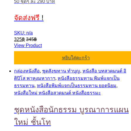
50 ชุดๆ ละ 290 บาท
จัดส่งฟรี
!
SKU: n/a
325
฿
345
฿
View Product
หยิบใส่ตะกร้า
กล่องหนังสือ
,
ชุดสังฆทาน ทำบุญ
,
หนังสือ บทสวดมนต์ อิ
ติปิโส พาหุงมหากาฯ
,
หนังสือธรรมทาน พิมพ์แจกเป็น
ธรรมทาน
,
หนังสือพิมพ์แจกเป็นธรรมทาน ยอดนิยม
,
หนังสือใหม่ หนังสือสวดมนต์ หนังสือธรรมะ
ชุดหนังสือนักธรรม บูรณาการแผน
ใหม่ ชั้นโท