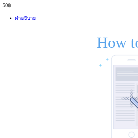
50
฿
คำอธิบาย