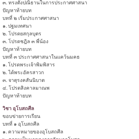
๓. ทรงตั้งปณิธานในการประกาศศาสนา
ปัญหาท้ายบท
บทที่ ๒ เริ่มประกาศศาสนา
๑. ปฐมเทศนา
๒. โปรดยสกุลบุตร
๓. โปรดชฎิล ๓ พี่น้อง
ปัญหาท้ายบท
บทที่ ๓ ประกาศศาสนาในแคว้นมคธ
๑. โปรดพระเจ้าพิมพิสาร
๒. ได้พระอัครสาวก
๓. จาตุรงคสันนิบาต
๔. โปรดสิงคาลมาณพ
ปัญหาท้ายบท
วิชา อุโบสถศีล
ขอบข่ายการเรียน
บทที่ ๑ อุโบสถศีล
๑. ความหมายของอุโบสถศีล