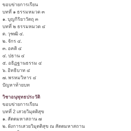
ขอบข่ายการเรียน
บทที่ ๑ ธรรมหมวด ๓
๑. บุญกิริยาวัตถุ ๓
บทที่ ๒ ธรรมหมวด ๔
ต. วุฑฒิ ๔.
๒. จักร ๔.
๓. อคติ ๔
๔. ปธาน ๔
๕. อธิฏฐานธรรม ๔
๖. อิทธิบาท ๔
๗. พรหมวิหาร ๔
ปัญหาท้ายบท
วิชาอนุพุทธประวัติ
ขอบข่ายการเรียน
บทที่ 2 เสวยวิมุตติสุข
๑. สัตตมหาสถาน ๗
๒. ผังการเสวยวิมุตติสุข ณ สัตตมหาสถาน