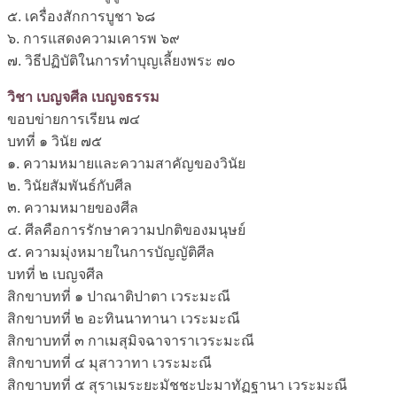
๕. เครื่องสักการบูชา ๖๘
๖. การแสดงความเคารพ ๖๙
๗. วิธีปฏิบัติในการทำบุญเลี้ยงพระ ๗๐
วิชา เบญจศีล เบญจธรรม
ขอบข่ายการเรียน ๗๔
บทที่ ๑ วินัย ๗๕
๑. ความหมายและความสาคัญของวินัย
๒. วินัยสัมพันธ์กับศีล
๓. ความหมายของศีล
๔. ศีลคือการรักษาความปกติของมนุษย์
๕. ความมุ่งหมายในการบัญญัติศีล
บทที่ ๒ เบญจศีล
สิกขาบทที่ ๑ ปาณาติปาตา เวระมะณี
สิกขาบทที่ ๒ อะทินนาทานา เวระมะณี
สิกขาบทที่ ๓ กาเมสุมิจฉาจาราเวระมะณี
สิกขาบทที่ ๔ มุสาวาทา เวระมะณี
สิกขาบทที่ ๕ สุราเมระยะมัชชะปะมาทัฏฐานา เวระมะณี