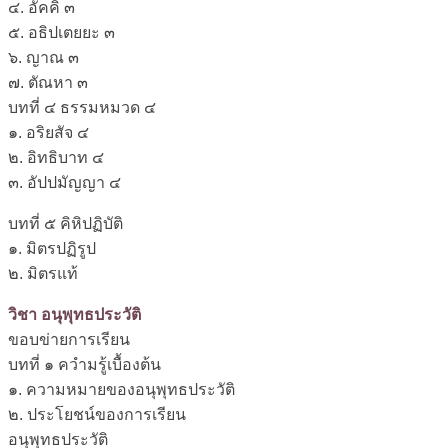
๔. อัคคิ ๓
๕. อธิปเตยยะ ๓
๖. ญาณ ๓
๗. ตัณหา ๓
บทที่ ๔ ธรรมหมวด ๔
๑. อริยสัจ ๔
๒. อิทธิบาท ๔
๓. อัปปมัญญา ๔
บทที่ ๕ คิหิปฏิบัติ
๑. มิตรปฏิรูป
๒. มิตรแท้
วิชา อนุพุทธประวัติ
ขอบข่ายการเรียน
บทที่ ๑ ควำมรู้เบื้องต้น
๑. ความหมายของอนุพุทธประวัติ
๒. ประโยชน์ของการเรียน
อนุพุทธประวัติ