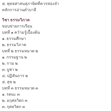
๕. พุทธศาสนสุภาษิตที่ควรท่องจำ
หลักการอ่านคำบาลี
วิชา ธรรมวิภาค
ขอบข่ายการเรียน
บทที่ ๑ ควำมรู้เบื้องต้น
๑. ธรรมศึกษา
๒. ธรรมวิภาค
บทที่ ๒ ธรรมหมวด ๒
๑. กรรมฐาน ๒
๒. กาม ๒
๓. บูชา ๒
๔. ปฏิสันถาร ๒
๕. สุข ๒
บทที่ ๓ ธรรมหมวด ๓
๑. รตนะ ๓
๒. อกุศลวิตก ๓
๓. กุศลวิตก ๓