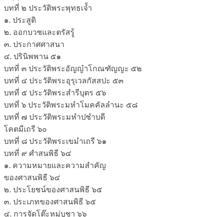
บทที่ ๒ ประวัติพระพุทธเจ้ำ
๑. ประสูติ
๒. ออกบวชและตรัสรู้
๓. ประกาศศาสนา
๔. ปรินิพพาน ๕๑
บทที่ ๓ ประวัติพระอัญญำโกณฑัญญะ ๕๒
บทที่ ๔ ประวัติพระอุรุเวลกัสสปะ ๕๓
บทที่ ๕ ประวัติพระสำรีบุตร ๕๖
บทที่ ๖ ประวัติพระมหำโมคคัลลำนะ ๕๘
บทที่ ๗ ประวัติพระมหำปชำบดี
โคตมีเถรี ๖๐
บทที่ ๘ ประวัติพระเขมำเถรี ๖๑
บทที่ ๙ ศำสนพิธี ๖๔
๑. ความหมายและความสำคัญ
ของศาสนพิธี ๖๔
๒. ประโยชน์ของศาสนพิธี ๖๕
๓. ประเภทของศาสนพิธี ๖๕
๔. การจัดโต๊ะหมู่บูชา ๖๖