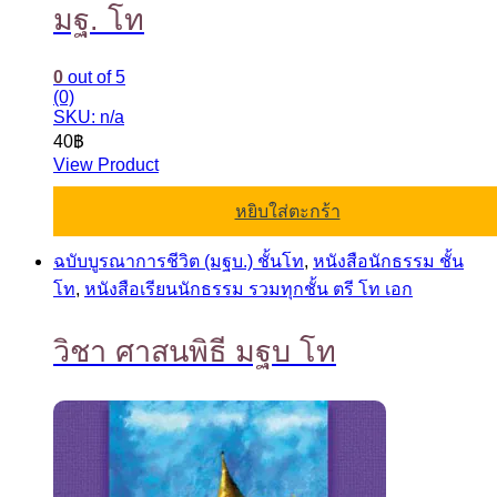
มฐ. โท
0
out of 5
(0)
SKU: n/a
40
฿
View Product
หยิบใส่ตะกร้า
ฉบับบูรณาการชีวิต (มฐบ.) ชั้นโท
,
หนังสือนักธรรม ชั้น
โท
,
หนังสือเรียนนักธรรม รวมทุกชั้น ตรี โท เอก
วิชา ศาสนพิธี มฐบ โท