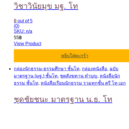
วิชาวินัยมุข มฐ. โท
0
out of 5
(0)
SKU: n/a
55
฿
View Product
หยิบใส่ตะกร้า
กล่องนักธรรม-ธรรมศึกษา ชั้นโท
,
กล่องหนังสือ
,
ฉบับ
มาตรฐาน (มฐ.) ชั้นโท
,
ชุดสังฆทาน ทำบุญ
,
หนังสือนัก
ธรรม ชั้นโท
,
หนังสือเรียนนักธรรม รวมทุกชั้น ตรี โท เอก
ชุดชัยชนะ มาตรฐาน น.ธ. โท