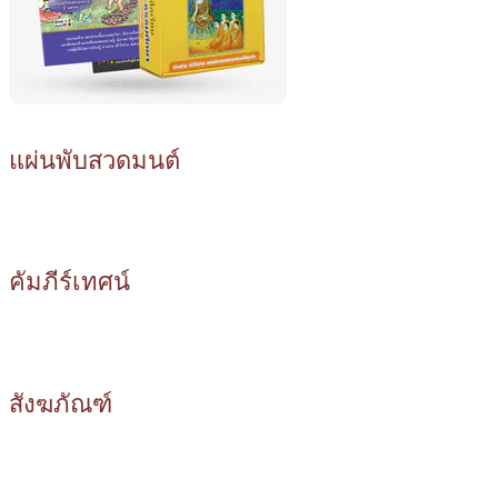
แผ่นพับสวดมนต์
คัมภีร์เทศน์
สังฆภัณฑ์