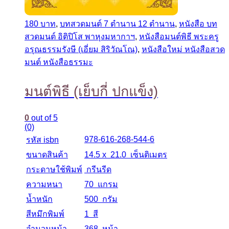
180 บาท
,
บทสวดมนต์ 7 ตำนาน 12 ตำนาน
,
หนังสือ บท
สวดมนต์ อิติปิโส พาหุงมหากาฯ
,
หนังสือมนต์พิธี พระครู
อรุณธรรมรังษี (เอี่ยม สิริวัณโณ)
,
หนังสือใหม่ หนังสือสวด
มนต์ หนังสือธรรมะ
มนต์พิธี (เย็บกี่ ปกแข็ง)
0
out of 5
(0)
978-616-268-544-6
รหัส isbn
ขนาดสินค้า
14.5 x 21.0 เซ็นติเมตร
กระดาษใช้พิมพ์
กรีนรีด
ความหนา
70 แกรม
น้ำหนัก
500 กรัม
สีหมึกพิมพ์
1 สี
จำนวนหน้า
368 หน้า