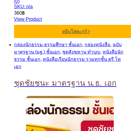
(0)
SKU: n/a
360
฿
View Product
หยิบใส่ตะกร้า
กล่องนักธรรม-ธรรมศึกษา ชั้นเอก
,
กล่องหนังสือ
,
ฉบับ
มาตรฐาน (มฐ.) ชั้นเอก
,
ชุดสังฆทาน ทำบุญ
,
หนังสือนัก
ธรรม ชั้นเอก
,
หนังสือเรียนนักธรรม รวมทุกชั้น ตรี โท
เอก
ชุดชัยชนะ มาตรฐาน น.ธ. เอก