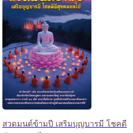
สวดมนต์ข้ามปี เสริมบุญบารมี โชคดี