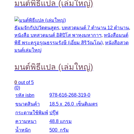
มนต์พิธีแปล (เล่มใหญ่)
ธัมมจักกัปปวัตตนสูตร
,
บทสวดมนต์ 7 ตำนาน 12 ตำนาน
,
หนังสือ บทสวดมนต์ อิติปิโส พาหุงมหากาฯ
,
หนังสือมนต์
พิธี พระครูอรุณธรรมรังษี (เอี่ยม สิริวัณโณ)
,
หนังสือสวด
มนต์เล่มใหญ่
มนต์พิธีแปล (เล่มใหญ่)
0
out of 5
(0)
978-616-268-319-0
รหัส isbn
ขนาดสินค้า
18.5 x 26.0 เซ็นติเมตร
กระดาษใช้พิมพ์
ปรุ๊ฟ
ความหนา
48.8 แกรม
น้ำหนัก
500 กรัม