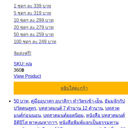
1 ชุดๆ ละ 339 บาท
5 ชุดๆ ละ 319 บาท
10 ชุดๆ ละ 299 บาท
20 ชุดๆ ละ 279 บาท
50 ชุดๆ ละ 259 บาท
100 ชุดๆ ละ 249 บาท
จัดส่งฟรี!
SKU: n/a
360
฿
View Product
หยิบใส่ตะกร้า
50 บาท
,
คู่มืออุบาสก อุบาสิกา ทำวัตรเช้า-เย็น
,
ธัมมจักกัป
ปวัตตนสูตร
,
บทสวดมนต์ 7 ตำนาน 12 ตำนาน
,
บทสวด
มนต์ก่อนนอน
,
บทสวดมนต์ยอดนิยม
,
หนังสือ บทสวดมนต์
อิติปิโส พาหุงมหากาฯ
,
หนังสือพิมพ์แจกเป็นธรรมทาน