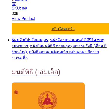
(0)
SKU: n/a
30
฿
View Product
หยิบใส่ตะกร้า
ธัมมจักกัปปวัตตนสูตร
,
หนังสือ บทสวดมนต์ อิติปิโส พาหุ
งมหากาฯ
,
หนังสือมนต์พิธี พระครูอรุณธรรมรังษี (เอี่ยม สิ
ริวัณโณ)
,
หนังสือสวดมนต์เล่มเล็ก ฉบับพกพา ถือง่าย
ขนาดเล็ก
มนต์พิธี (เล่มเล็ก)