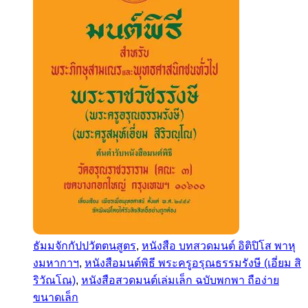
ธัมมจักกัปปวัตตนสูตร
,
หนังสือ บทสวดมนต์ อิติปิโส พาหุ
งมหากาฯ
,
หนังสือมนต์พิธี พระครูอรุณธรรมรังษี (เอี่ยม สิ
ริวัณโณ)
,
หนังสือสวดมนต์เล่มเล็ก ฉบับพกพา ถือง่าย
ขนาดเล็ก