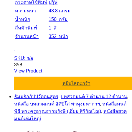
กระดาษใช้พิมพ์
ปรุ๊ฟ
ความหนา
48.8 แกรม
น้ำหนัก
150 กรัม
สีหมึกพิมพ์
1 สี
จำนวนหน้า
352 หน้า
SKU: n/a
35
฿
View Product
หยิบใส่ตะกร้า
ธัมมจักกัปปวัตตนสูตร
,
บทสวดมนต์ 7 ตำนาน 12 ตำนาน
,
หนังสือ บทสวดมนต์ อิติปิโส พาหุงมหากาฯ
,
หนังสือมนต์
พิธี พระครูอรุณธรรมรังษี (เอี่ยม สิริวัณโณ)
,
หนังสือสวด
มนต์เล่มใหญ่