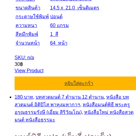
ขนาดสินค้า
14.5 x 21.0 เซ็นติเมตร
กระดาษใช้พิมพ์
ปอนด์
ความหนา
60 แกรม
สีหมึกพิมพ์
1 สี
จำนวนหน้า
64 หน้า
SKU: n/a
30
฿
View Product
หยิบใส่ตะกร้า
180 บาท
,
บทสวดมนต์ 7 ตำนาน 12 ตำนาน
,
หนังสือ บท
สวดมนต์ อิติปิโส พาหุงมหากาฯ
,
หนังสือมนต์พิธี พระครู
อรุณธรรมรังษี (เอี่ยม สิริวัณโณ)
,
หนังสือใหม่ หนังสือสวด
มนต์ หนังสือธรรมะ