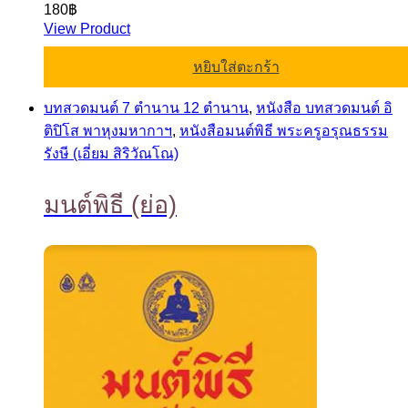
180
฿
View Product
หยิบใส่ตะกร้า
บทสวดมนต์ 7 ตำนาน 12 ตำนาน
,
หนังสือ บทสวดมนต์ อิ
ติปิโส พาหุงมหากาฯ
,
หนังสือมนต์พิธี พระครูอรุณธรรม
รังษี (เอี่ยม สิริวัณโณ)
มนต์พิธี (ย่อ)