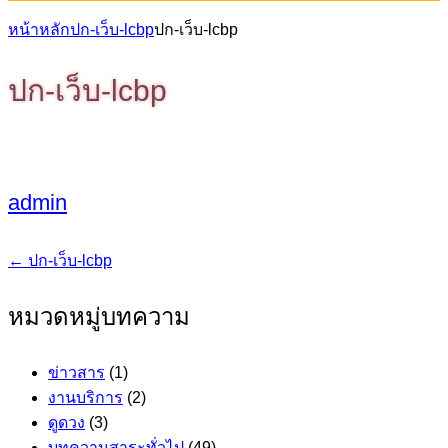
หน้าหลัก
ปก-เว็บ-lcbp
ปก-เว็บ-lcbp
ปก-เว็บ-lcbp
admin
←
ปก-เว็บ-lcbp
แนะแนว
เรื่อง
หมวดหมู่บทความ
ข่าวสาร
(1)
งานบริการ
(2)
ดูดวง
(3)
บทความสาระทั่วไป
(49)